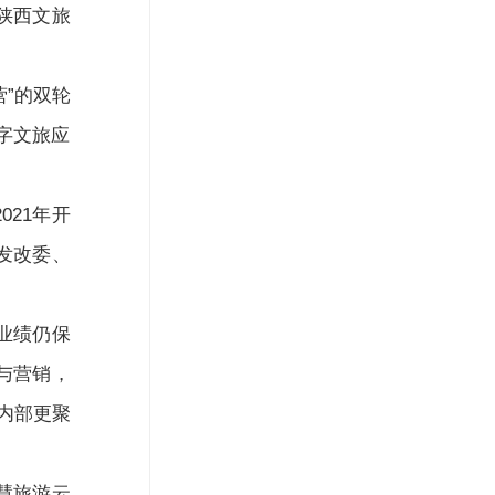
陕西文旅
”的双轮
字文旅应
21年开
发改委、
业绩仍保
与营销，
内部更聚
慧旅游云