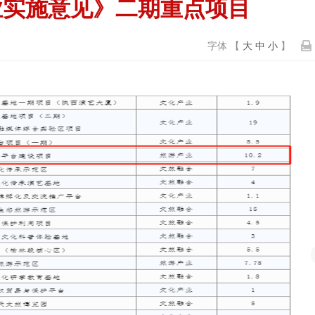
业实施意见》二期重点项目
字体 【
大
中
小
】