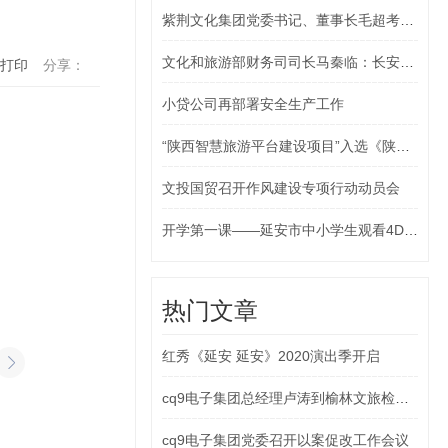
紫荆文化集团党委书记、董事长毛超考察延安1938
文化和旅游部财务司司长马秦临：长安十二时辰主题街区形式新颖沉浸感强
打印
分享：
小贷公司再部署安全生产工作
“陕西智慧旅游平台建设项目”入选《陕西省打造万亿级文化旅游产业实施意见》二期重点项目
文投国贸召开作风建设专项行动动员会
开学第一课——延安市中小学生观看4D巨幕《阿良的长征》
热门文章
红秀《延安 延安》2020演出季开启
cq9电子集团总经理卢涛到榆林文旅检查指导工作
cq9电子集团党委召开以案促改工作会议