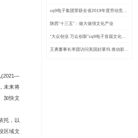
cq9电子集团荣获全省2019年度劳动竞赛三项荣誉
陕西“十三五”：做大做强文化产业
“大众创业 万众创新”cq9电子首届文化产业创新创业大赛开始啦
王勇董事长率团访问美国好莱坞 推动影视项目交流合作
021—
目，未来将
、加快文
依托，以
设区域文